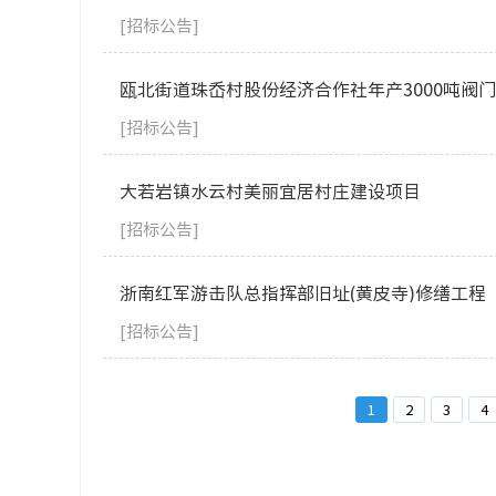
[招标公告]
瓯北街道珠岙村股份经济合作社年产3000吨阀
[招标公告]
大若岩镇水云村美丽宜居村庄建设项目
[招标公告]
浙南红军游击队总指挥部旧址(黄皮寺)修缮工程
[招标公告]
1
2
3
4