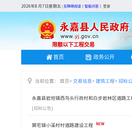
2026年8 月7日星期五
|
无障碍阅读
丨
智能问答
丨
登录
限额以下工程交易
首页
政务公开
当前位置：
首页
>
交易信息
>
建筑工程
>
招标
永嘉县岩坦镇西鸟头行政村和白步岩林区道路工
[招标公告]
巽宅镇小溪村村道路建设工程