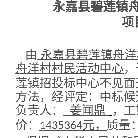
永嘉县碧莲镇
项
由
永嘉县碧莲镇舟洋
舟洋村村民活动中心
，
莲镇招投标中心不见面
方法，经评定
：中标候
负责人：
姜闻鼎
，工
价：
元，
质量
1435364