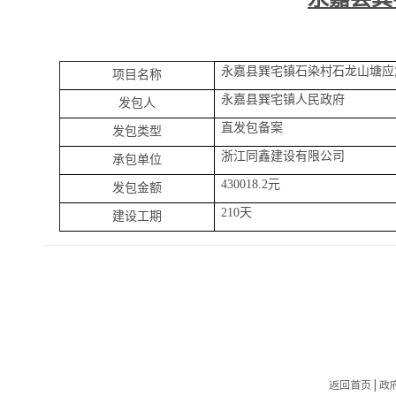
永嘉县巽宅镇石染村石龙山塘应
项目名称
永嘉县巽宅镇人民政府
发包人
直发包备案
发包类型
浙江同鑫建设有限公司
承包单位
430018.2元
发包金额
210天
建设工期
返回首页
|
政