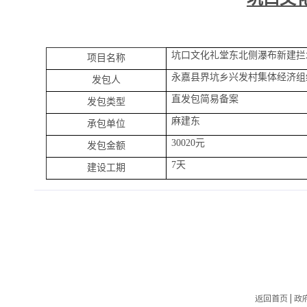
坑口文化礼堂东北侧瀑布新建拦
项目名称
永嘉县界坑乡兴发村集体经济组
发包人
直发包简易备案
发包类型
麻建东
承包单位
30020元
发包金额
7天
建设工期
返回首页
|
政