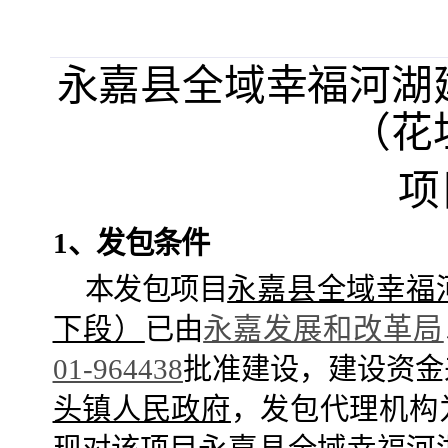
永嘉县全域幸福河湖
（花
项
1
、
发包
条件
本
发包
项目
永嘉县全域幸福
下段）
已由
永嘉发展和改革局
01-964438
批准建设，建设资金
头镇人民政府
，
发包
代理机构