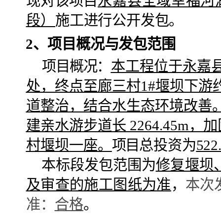
现对该项
目
永嘉县全域幸福河
段）
施工进行公开
发包
。
2
、
项目概况与
发包
范围
项目概况
：
本工程位于永嘉
处，终点至廊三村1#堰坝下游约
道整治，结合水生态环境改善。
建亲水游步道长 2264.45m
村堰坝一座。
项目
总投资为
522
本标段
发包
范围为
修复堰坝
及审查的施工图纸为准
，
本次
准：
合格
。