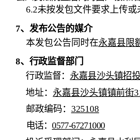
6
.2未按
发包
文件要求上传或
7、
发布公告的媒介
本
发包
公告同时在
永嘉县限
8、
行政监督部门
行政监督：
永嘉县沙头镇招
地址
：
永嘉县
沙头镇镇前街
邮政编码：
325108
电话：
0577-67271000