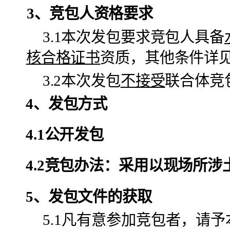
3
、
竞包
人资格要求
3
.1本次
发包
要求
竞包
人具备
核合格证书
资质，其他条件详
3.2本次
发包
不接受
联合体
竞
4
、
发包方式
4.1公开发包
4.2竞包办法：采用以现场所
5、发包
文件的获取
5.1
凡有意参加竞包者，请予